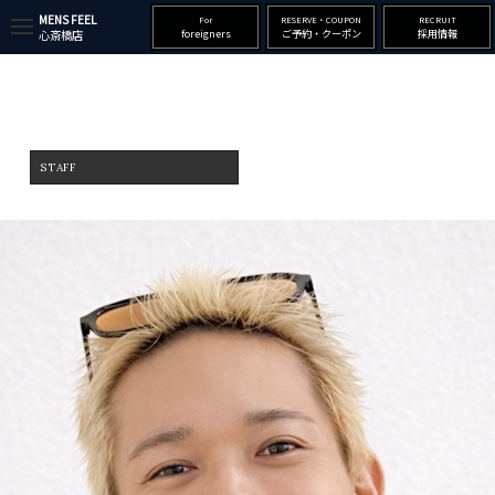
MENS FEEL
For
RESERVE・COUPON
RECRUIT
t
foreigners
ご予約・クーポン
採用情報
心斎橋店
o
g
g
l
e
n
a
v
STAFF
i
g
a
t
i
o
n