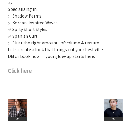
ay.
Specializing in:
✅ Shadow Perms
✅ Korean-Inspired Waves
✅ Spiky Short Styles
✅ Spanish Curl
✅ “Just the right amount” of volume & texture
Let’s create a look that brings out your best vibe.
DM or book now — your glow-up starts here.
Click here