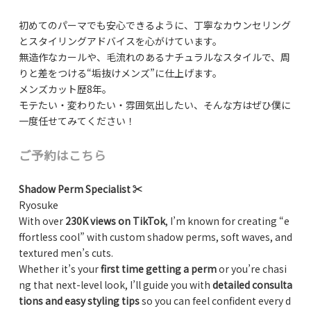
初めてのパーマでも安心できるように、丁寧なカウンセリング
とスタイリングアドバイスを心がけています。
無造作なカールや、毛流れのあるナチュラルなスタイルで、周
りと差をつける“垢抜けメンズ”に仕上げます。
メンズカット歴8年。
モテたい・変わりたい・雰囲気出したい、そんな方はぜひ僕に
一度任せてみてください！
ご予約はこちら
Shadow Perm Specialist ✂️
Ryosuke
With over
230K views on TikTok
, I’m known for creating “e
ffortless cool” with custom shadow perms, soft waves, and
textured men’s cuts.
Whether it’s your
first time getting a perm
or you’re chasi
ng that next-level look, I’ll guide you with
detailed consulta
tions and easy styling tips
so you can feel confident every d