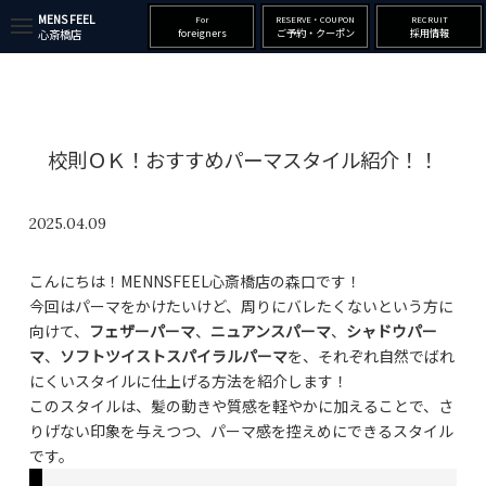
MENS FEEL
For
RESERVE・COUPON
RECRUIT
t
foreigners
ご予約・クーポン
採用情報
心斎橋店
o
g
g
l
e
n
a
校則ＯＫ！おすすめパーマスタイル紹介！！
v
i
g
a
2025.04.09
t
i
o
こんにちは！MENNSFEEL心斎橋店の森口です！
n
今回はパーマをかけたいけど、周りにバレたくないという方に
向けて、
フェザーパーマ
、
ニュアンスパーマ
、
シャドウパー
マ
、
ソフトツイストスパイラルパーマ
を、それぞれ自然でばれ
にくいスタイルに仕上げる方法を紹介します！
このスタイルは、髪の動きや質感を軽やかに加えることで、さ
りげない印象を与えつつ、パーマ感を控えめにできるスタイル
です。